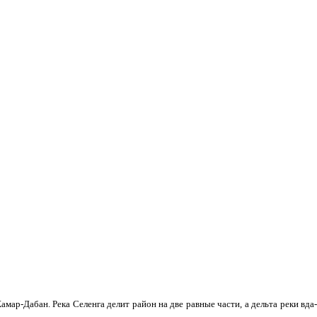
мар-Дабан. Река Селенга делит район на две равные части, а дельта реки вда­