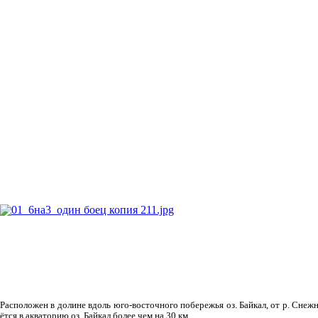
Рас­положен в долине вдоль юго-восточного побережья оз. Байкал, от р. Снежн
ётся в акваторию оз. Байкал более чем на 30 км.