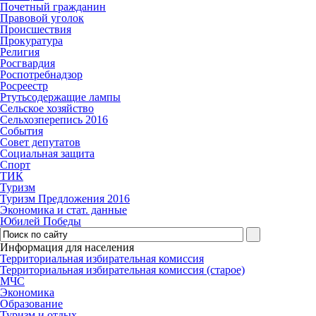
Почетный гражданин
Правовой уголок
Происшествия
Прокуратура
Религия
Росгвардия
Роспотребнадзор
Росреестр
Ртутьсодержащие лампы
Сельское хозяйство
Сельхозперепись 2016
События
Совет депутатов
Социальная защита
Спорт
ТИК
Туризм
Туризм Предложения 2016
Экономика и стат. данные
Юбилей Победы
Информация для населения
Территориальная избирательная комиссия
Территориальная избирательная комиссия (старое)
МЧС
Экономика
Образование
Туризм и отдых