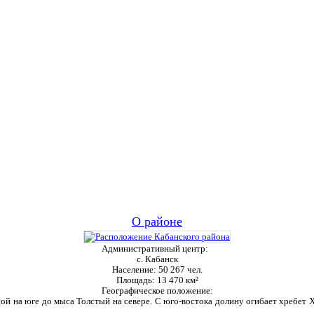
О районе
Административный центр:
с. Кабанск
Население:
50 267 чел.
Площадь:
13 470 км²
Географическое положение:
ой на юге до мыса Толстый на севере. С юго-востока долину огибает хребет Ха