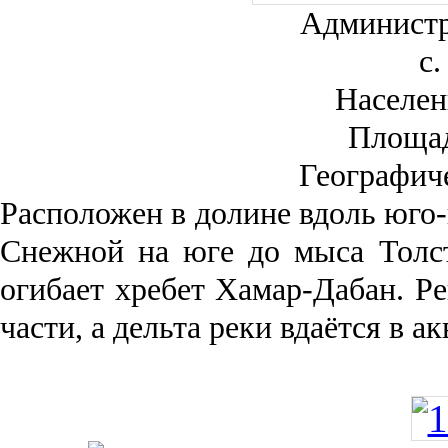
Администр
с.
Населен
Площа
Географич
Рас­положен в долине вдоль юго-
Снежной на юге до мыса Толст
огибает хребет Хамар-Дабан. Ре
части, а дельта реки вда­ётся в 