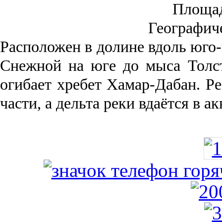
Площа
Географич
Рас­положен в долине вдоль юго-
Снежной на юге до мыса Толст
огибает хребет Хамар-Дабан. Ре
части, а дельта реки вда­ётся в 