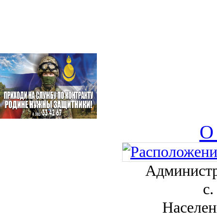
О
Администр
с.
Населен