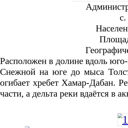
Администр
с.
Населен
Площа
Географич
Рас­положен в долине вдоль юго-
Снежной на юге до мыса Толст
огибает хребет Хамар-Дабан. Ре
части, а дельта реки вда­ётся в 