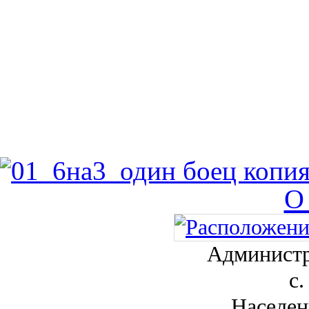
О
Администр
с.
Населен