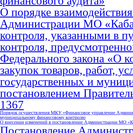
финансового аудита»
О порядке взаимодействи
Администрации МО «Кабан
контроля, указанными в п
контроля, предусмотренног
Федерального закона «О к
закупок товаров, работ, ус
государственных и муниц
постановлением Правитель
1367
Порядок осуществления МКУ «Финансовое управление Админи
муниципальному финансовому контролю
О внесении изменений в постановление Администрации МО «Каб
Постановление Админист