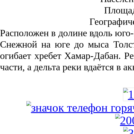
Площа
Географич
Рас­положен в долине вдоль юго-
Снежной на юге до мыса Толст
огибает хребет Хамар-Дабан. Ре
части, а дельта реки вда­ётся в 