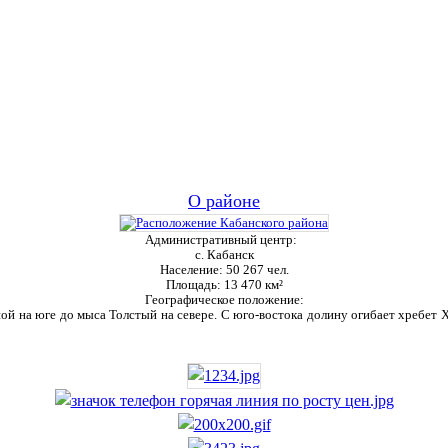
О районе
Административный центр:
с. Кабанск
Население:
50 267 чел.
Площадь:
13 470 км²
Географическое положение:
ой на юге до мыса Толстый на севере. С юго-востока долину огибает хребет Ха