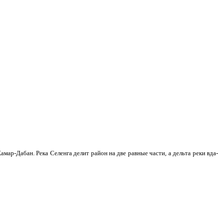
мар-Дабан. Река Селенга делит район на две равные части, а дельта реки вда­