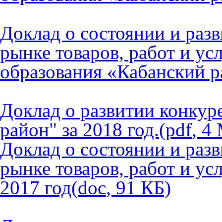
Доклад о состоянии и раз
рынке товаров, работ и у
образования «Кабанский р
Доклад о развитии конку
район" за 2018 год.
(
pdf
,
4
Доклад о состоянии и раз
рынке товаров, работ и у
2017 год
(
do
c
,
91
КБ)