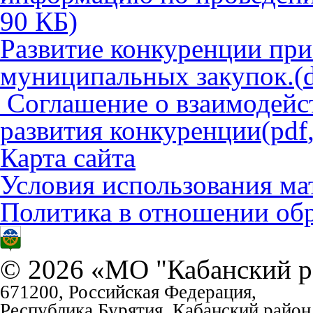
90
КБ)
Развитие конкуренции пр
муниципальных закупок.
(
Соглашение о взаимодейст
развития конкуренции
(
pdf
Карта сайта
Условия использования ма
Политика в отношении об
© 2026 «МО "Кабанский р
671200, Российская Федерация,
Республика Бурятия, Кабанский район