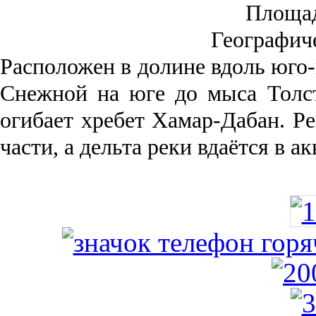
Площа
Географич
Рас­положен в долине вдоль юго-
Снежной на юге до мыса Толст
огибает хребет Хамар-Дабан. Ре
части, а дельта реки вда­ётся в 