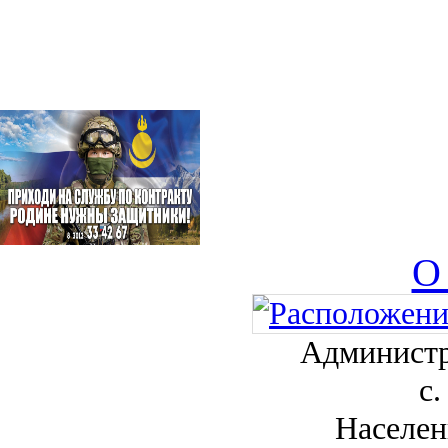
О
Администр
с.
Населен